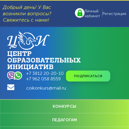
Перейти
к
Добрый день! У Вас
основному
Личный
возникли вопросы?
Регистрация
содержанию
кабинет
Свяжитесь с нами!
ЦЕНТР
ОБРАЗОВАТЕЛЬНЫХ
ИНИЦИАТИВ
+7 3812 20-20-10
ПОДПИСАТЬСЯ
+7 962 058 8559
coikonkurs@mail.ru
Главное
КОНКУРСЫ
меню
ПЕДАГОГАМ