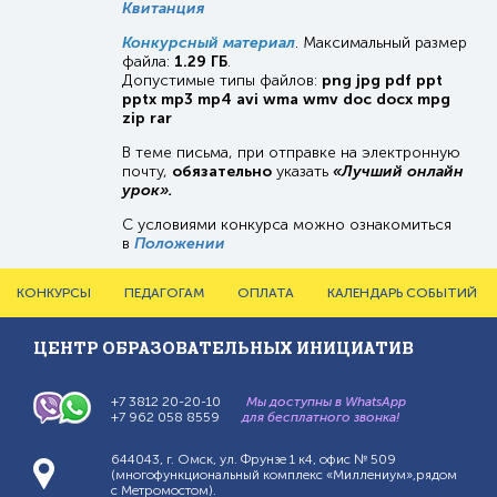
Квитанция
Конкурсный материал
. Максимальный размер
файла:
1.29 ГБ
.
Допустимые типы файлов:
png jpg pdf ppt
pptx mp3 mp4 avi wma wmv doc docx mpg
zip rar
В теме письма, при отправке на электронную
почту,
обязательно
указать
«Лучший онлайн
урок».
С условиями конкурса можно ознакомиться
в
Положении
Главное
КОНКУРСЫ
ПЕДАГОГАМ
ОПЛАТА
КАЛЕНДАРЬ СОБЫТИЙ
меню
ЦЕНТР ОБРАЗОВАТЕЛЬНЫХ ИНИЦИАТИВ
+7 3812 20-20-10
Мы доступны в WhatsApp
+7 962 058 8559
для бесплатного звонка!
644043, г. Омск, ул. Фрунзе 1 к4, офис № 509
(многофункциональный комплекс «Миллениум»,рядом
с Метромостом).