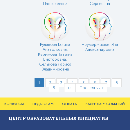
Пантелеевна
Сергеевна
Рудакова Галина
Неумержицкая Яна
Анатольевна,
Александровна
Керимова Татьяна
Викторовна,
Селькова Лариса
Владимировна
Нумерация
Страница
1
Страница
2
Страница
3
Страница
4
Страница
5
Страница
6
Страница
7
Страни
8
страниц
Страница
9
…
Следующая
››
Последняя
Последняя »
страница
страница
Главное
КОНКУРСЫ
ПЕДАГОГАМ
ОПЛАТА
КАЛЕНДАРЬ СОБЫТИЙ
меню
ЦЕНТР ОБРАЗОВАТЕЛЬНЫХ ИНИЦИАТИВ