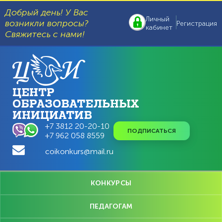
Перейти
к
Добрый день! У Вас
основному
Личный
возникли вопросы?
Регистрация
содержанию
кабинет
Свяжитесь с нами!
ЦЕНТР
ОБРАЗОВАТЕЛЬНЫХ
ИНИЦИАТИВ
+7 3812 20-20-10
ПОДПИСАТЬСЯ
+7 962 058 8559
coikonkurs@mail.ru
Главное
КОНКУРСЫ
меню
ПЕДАГОГАМ